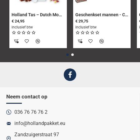
Holland Tas – Dutch Moment - Cadeaupakket met o.m. Stroopwafels - Mokumdrop - Oud Hollandse koekjes
Geschenkset mannen - Cadeau voor man - met Mok Good Boys go to Heaven Bad Boys go to Amsterdam
€ 24,95
€ 29,75
inclusief btw
inclusief btw
Neem contact op
036 76 76 76 2
info@hollandpakket.eu
Zandzuigerstraat 97